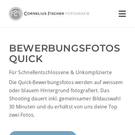
Zum
Inhalt
Tog
springen
Nav
PORTFOLIO
BEWERBUNGS­FOTOS
ANGEBOT
QUICK
ÜBER UNS
Für Schnell­entschlossene & Unkomplizierte
Die Quick-Bewerbungsfotos werden auf weissem
BLOG
oder blauem Hintergrund fotografiert. Das
Shooting dauert inkl. gemeinsamer Bildauswahl
DRUCKSERVICE
30 Minuten und du erhältst von uns deine Top
zwei Fotos.
KONTAKT