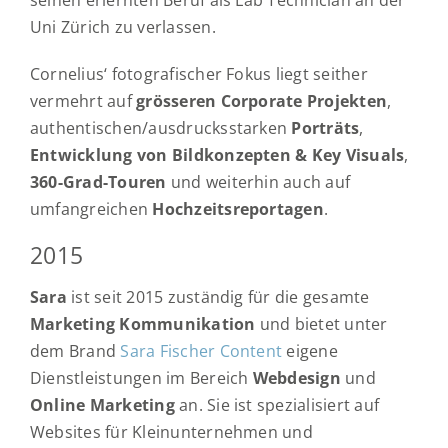
seinen erlernten Beruf als Lab Technician an der
Uni Zürich zu verlassen.
Cornelius‘ fotografischer Fokus liegt seither
vermehrt auf
grösseren Corporate Projekten
,
authentischen/ausdrucksstarken
Porträts
,
Entwicklung von Bildkonzepten &
Key Visuals
,
360-Grad-Touren
und weiterhin auch auf
umfangreichen
Hochzeitsreportagen
.
2015
Sara
ist seit 2015 zuständig für die gesamte
Marketing Kommunikation
und bietet unter
dem Brand
Sara Fischer Content
eigene
Dienstleistungen im Bereich
Webdesign
und
Online Marketing
an. Sie ist spezialisiert auf
Websites für Kleinunternehmen und