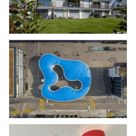
Immobilien
Locɔkdown Aarau
Architektur
Freie Projekte
Immobilien