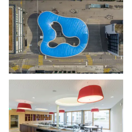
Locɔkdown Aarau
Architektur
Freie Projekte
Immobilien
Alters- und Pflegeheim Länzerthus
Architektur
Immobilien