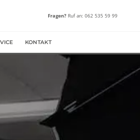
Fragen?
Ruf an:
062 535 59 99
VICE
KONTAKT