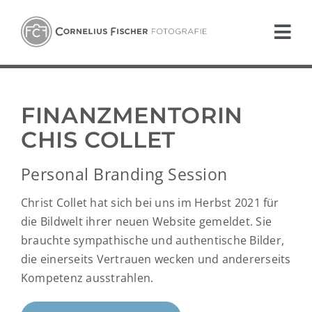
Zum
Inhalt
Tog
springen
Nav
PORTFOLIO
FINANZMENTORIN
ANGEBOT
CHIS COLLET
ÜBER UNS
Personal Branding Session
BLOG
Christ Collet hat sich bei uns im Herbst 2021 für
die Bildwelt ihrer neuen Website gemeldet. Sie
DRUCKSERVICE
brauchte sympathische und authentische Bilder,
die einerseits Vertrauen wecken und andererseits
KONTAKT
Kompetenz ausstrahlen.