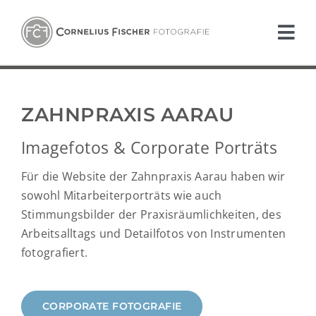
Zum
Inhalt
Tog
springen
Nav
PORTFOLIO
ZAHNPRAXIS AARAU
ANGEBOT
Imagefotos & Corporate Porträts
ÜBER UNS
Für die Website der Zahnpraxis Aarau haben wir
sowohl Mitarbeiterporträts wie auch
BLOG
Stimmungsbilder der Praxisräumlichkeiten, des
Arbeitsalltags und Detailfotos von Instrumenten
DRUCKSERVICE
fotografiert.
KONTAKT
CORPORATE FOTOGRAFIE