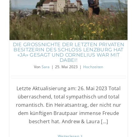
Besitzerin des Schloss Lenzburg hat «Ja»
gesagt und Cornelius war mit dabei!
Hochzeiten
DIE GROSSNICHTE DER LETZTEN PRIVATEN
BESITZERIN DES SCHLOSS LENZBURG HAT
«JA» GESAGT UND CORNELIUS WAR MIT
DABEI!
Von
Sara
|
25. Mai 2023
|
Hochzeiten
Letzte Aktualisierung am: 26. Mai 2023 Total
überraschend, total sympathisch und total
romantisch. Ein Heiratsantrag, der nicht nur
dem künftigen Brautpaar immense Freude
beschert hat. Andrew & Laura [...]
Weiterlesen