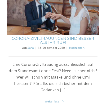
Corona-Ziviltrauungen sind besser als ihr
Ruf!
Hochzeiten
CORONA-ZIVILTRAUUNGEN SIND BESSER
ALS IHR RUF!
Von
Sara
|
18. Dezember 2020
|
Hochzeiten
Eine Corona-Ziviltrauung ausschliesslich auf
dem Standesamt ohne Fest? Neee - sicher nicht!
Wer will schon mit Maske und ohne Omi
heiraten?! Für alle, die sich bisher mit dem
Gedanken [...]
Weiterlesen