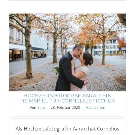
Hochzeitsfotograf Aarau: Ein Heimspiel
für Cornelius Fischer
Hochzeiten
HOCHZEITSFOTOGRAF AARAU: EIN
HEIMSPIEL FÜR CORNELIUS FISCHER
Von
Sara
|
28. Februar 2020
|
Hochzeiten
Als Hochzeitsfotograf in Aarau hat Cornelius