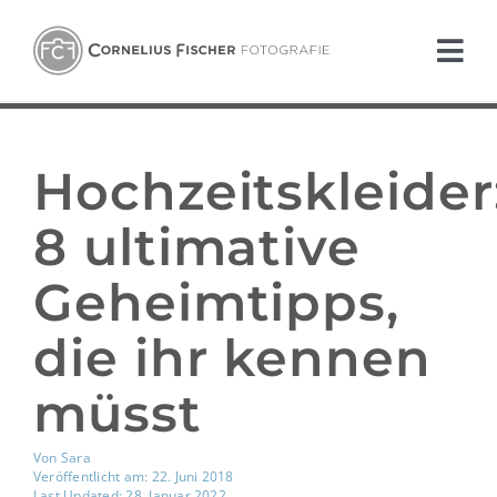
Zum
Inhalt
Tog
springen
Nav
PORTFOLIO
Hochzeitskleider
ANGEBOT
8 ultimative
ÜBER UNS
Geheimtipps,
BLOG
die ihr kennen
DRUCKSERVICE
müsst
KONTAKT
Von
Sara
Veröffentlicht am: 22. Juni 2018
Last Updated: 28. Januar 2022