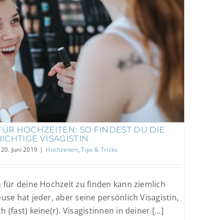
 Hochzeiten: So findest du die richtige
Visagistin
Hochzeiten
Tips & Tricks
ÜR HOCHZEITEN: SO FINDEST DU DIE
RICHTIGE VISAGISTIN
20. Juni 2019
|
Hochzeiten
,
Tips & Tricks
in für deine Hochzeit zu finden kann ziemlich
use hat jeder, aber seine persönlich Visagistin,
h (fast) keine(r). Visagistinnen in deiner [...]