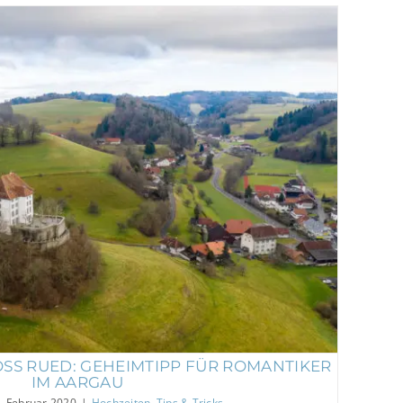
oss Rued: Geheimtipp für Romantiker im
Aargau
Hochzeiten
Tips & Tricks
SS RUED: GEHEIMTIPP FÜR ROMANTIKER
IM AARGAU
. Februar 2020
|
Hochzeiten
,
Tips & Tricks