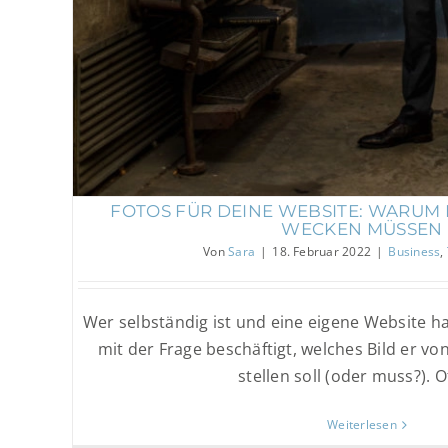
FOTOS FÜR DEINE WEBSITE: WARUM
WECKEN MÜSSEN
Von
Sara
|
18. Februar 2022
|
Business
,
Wer selbständig ist und eine eigene Website ha
mit der Frage beschäftigt, welches Bild er vo
stellen soll (oder muss?). Oft
Weiterlesen