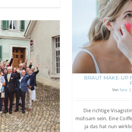
Braut Make-up für
BRAUT MAKE-UP F
der ja, unbedingt?
Von
Sara
|
Die richtige Visagist
mühsam sein. Eine Coiffe
ja das hat nun wirklic