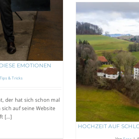
Hochzeit auf Schl
 DIESE EMOTIONEN
Tips & Tricks
t, der hat sich schon mal
n sich auf seine Website
 [...]
HOCHZEIT AUF SCHLO
Von
Sara
|
4