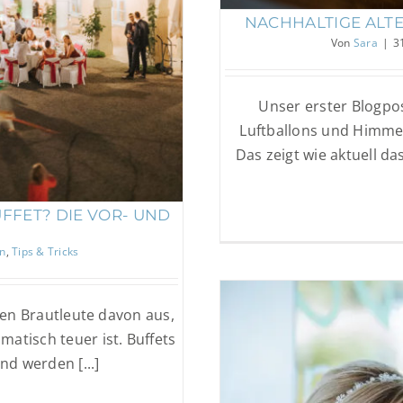
NACHHALTIGE ALTE
Von
Sara
|
3
Unser erster Blogpos
Luftballons und Himmel
Das zeigt wie aktuell d
FFET? DIE VOR- UND
en
,
Tips & Tricks
hen Brautleute davon aus,
atisch teuer ist. Buffets
nd werden [...]