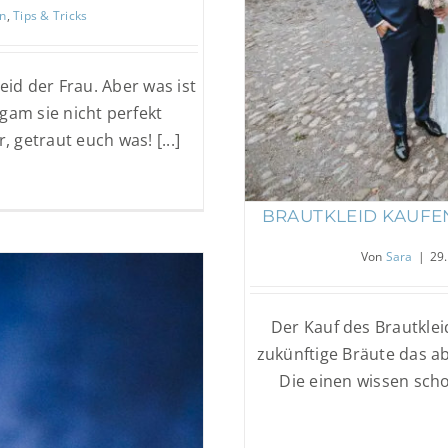
Brautkleid kaufe
en
,
Tips & Tricks
id der Frau. Aber was ist
gam sie nicht perfekt
, getraut euch was! [...]
BRAUTKLEID KAUFEN:
Von
Sara
|
29
Der Kauf des Brautklei
zukünftige Bräute das a
Die einen wissen sch