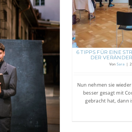
6 TIPPS FÜR EINE 
DER VERÄNDER
e Emotionen wecken
Von
Sara
|
2
Nun nehmen sie wieder 
besser gesagt mit C
gebracht hat, dann i