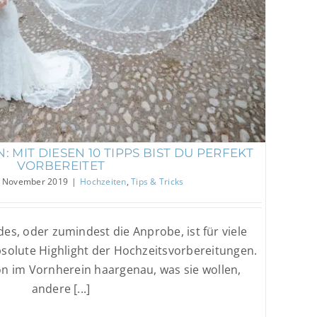
n: Mit diesen 10 Tipps bist du perfekt
vorbereitet
Hochzeiten
Tips & Tricks
 MIT DIESEN 10 TIPPS BIST DU PERFEKT
VORBEREITET
. November 2019
|
Hochzeiten
,
Tips & Tricks
des, oder zumindest die Anprobe, ist für viele
bsolute Highlight der Hochzeitsvorbereitungen.
on im Vornherein haargenau, was sie wollen,
andere [...]