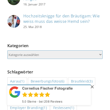
16. Januar 2017
Hochzeitsknigge für den Bräutigam: Wie
weiss muss das weisse Hemd sein?
25. Mai 2018
Kategorien
Kategorien
Schlagwörter
Aarau
(1)
Bewerbungsfotos
(6)
Brautkleid
(3)
Cornelius Fischer Fotografie
Business
(5)
Corona
(7)
Coronavirus
(1)
Einladung
(1)
Ellsworth
(1)
5.0
Sterne - bei
208
Reviews
Employer Branding
(1)
Festessen
(1)